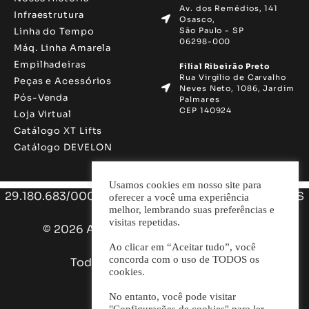
Av. dos Remédios, 141
Infraestrutura
Osasco,
Linha do Tempo
São Paulo - SP
06298-000
Máq. Linha Amarela
Empilhadeiras
Filial Ribeirão Preto
Rua Virgilio de Carvalho
Peças e Acessórios
Neves Neto, 1086, Jardim
Pós-Venda
Palmares
CEP 140924
Loja Virtual
Catálogo XT Lifts
Catálogo DEVELON
Usamos cookies em nosso site para
29.180.683/0001-98 AUXTER SP MÁQUINAS E PARTS
oferecer a você uma experiência
melhor, lembrando suas preferências e
LTDA.
visitas repetidas.
© 2026 Auxter Soluções em Máquinas e
Equipamentos.
Ao clicar em “Aceitar tudo”, você
concorda com o uso de TODOS os
Todos os direitos reservados.
cookies.
Desenvolvido por
No entanto, você pode visitar