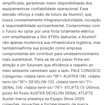
simplificada, garantindo maior disponibilidade dos
equipamentose confiabilidade operacional. Essa
decisão reforça a visão de futuro da Alumini1, que
busca constantemente integrarprodutividade, inovação
e responsabilidade socioambiental. Compromisso com
o futuro Ao optar por uma frota totalmente elétrica
com empilhadeiras a lítio XTlifts daAuxter, a Alumini1
não apenas moderniza sua infraestrutura logística, mas
tambémreafirma sua posição como empresa
comprometida em contribuir para umdesenvolvimento
mais sustentável. Trata-se de um passo firme em
direção a um futuroem que eficiência e respeito ao
meio ambiente caminham lado a lado. FALE CONOSCO
Categorias <lidata-term-id=”19″> AUXTER (18) <lidata-
term-id=”16″> DEVELON (12) <lidata-term-id=”1″>
GERAL (14) <lidata-term-id=”79″> XTLIFTS (1) Últimos
posts All Posts AUXTER DEVELON GERAL XTLIFTS
Auxter marca presença na Equipo Show 2025:
conexões, inovações e fortalecimento de marca.