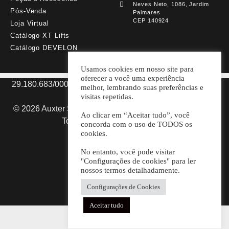
Neves Neto, 1086, Jardim
Pós-Venda
Palmares
CEP 140924
Loja Virtual
Catálogo XT Lifts
Catálogo DEVELON
Usamos cookies em nosso site para
oferecer a você uma experiência
29.180.683/0001-98 AUXTER SP MÁQUINAS E PARTS
melhor, lembrando suas preferências e
LTDA.
visitas repetidas.
© 2026 Auxter Soluções em Máquinas e Equipamentos.
Ao clicar em “Aceitar tudo”, você
Todos os direitos reservados.
concorda com o uso de TODOS os
cookies.
Desenvolvido por
No entanto, você pode visitar
"Configurações de cookies" para ler
nossos termos detalhadamente.
Configurações de Cookies
Aceitar tudo