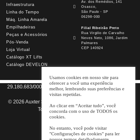
Av. dos Remédios, 141
Infraestrutura
Osasco,
Linha do Tempo
São Paulo - SP
06298-000
Máq. Linha Amarela
Empilhadeiras
Filial Ribeirão Preto
Rua Virgilio de Carvalho
Peças e Acessórios
Neves Neto, 1086, Jardim
Pós-Venda
Palmares
CEP 140924
Loja Virtual
Catálogo XT Lifts
Catálogo DEVELON
Usamos cookies em nosso site para
oferecer a você uma experiência
29.180.683/0001-98 AUXTER SP MÁQUINAS E PARTS
melhor, lembrando suas preferências e
LTDA.
visitas repetidas.
© 2026 Auxter Soluções em Máquinas e Equipamentos.
Ao clicar em “Aceitar tudo”, você
Todos os direitos reservados.
concorda com o uso de TODOS os
cookies.
Desenvolvido por
No entanto, você pode visitar
"Configurações de cookies" para ler
nossos termos detalhadamente.