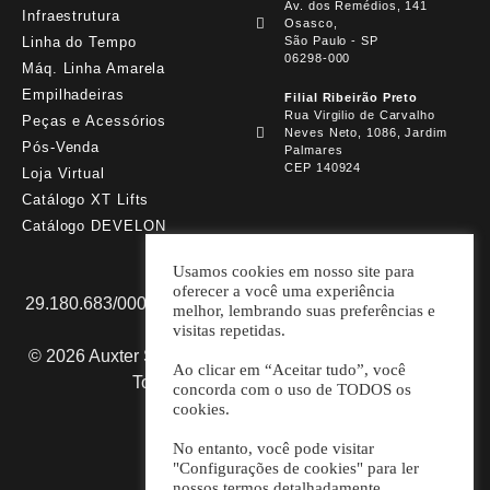
Av. dos Remédios, 141
Infraestrutura
Osasco,
Linha do Tempo
São Paulo - SP
06298-000
Máq. Linha Amarela
Empilhadeiras
Filial Ribeirão Preto
Rua Virgilio de Carvalho
Peças e Acessórios
Neves Neto, 1086, Jardim
Pós-Venda
Palmares
CEP 140924
Loja Virtual
Catálogo XT Lifts
Catálogo DEVELON
Usamos cookies em nosso site para
oferecer a você uma experiência
29.180.683/0001-98 AUXTER SP MÁQUINAS E PARTS
melhor, lembrando suas preferências e
LTDA.
visitas repetidas.
© 2026 Auxter Soluções em Máquinas e Equipamentos.
Ao clicar em “Aceitar tudo”, você
Todos os direitos reservados.
concorda com o uso de TODOS os
cookies.
Desenvolvido por
No entanto, você pode visitar
"Configurações de cookies" para ler
nossos termos detalhadamente.