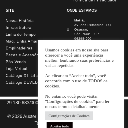
Política de Privacidade
SITE
ONDE ESTAMOS
Nossa História
Matriz
Av. dos Remédios, 141
Infraestrutura
Osasco,
Linha do Tempo
São Paulo - SP
06298-000
Máq. Linha Amarela
Empilhadeiras
Filial Ribeirão Preto
Usamos cookies em nosso site para
Rua Virgilio de Carvalho
Peças e Acessórios
oferecer a você uma experiência
Neves Neto, 1086, Jardim
melhor, lembrando suas preferências e
Pós-Venda
Palmares
visitas repetidas.
CEP 140924
Loja Virtual
Catálogo XT Lifts
Ao clicar em “Aceitar tudo”, você
concorda com o uso de TODOS os
Catálogo DEVELON
cookies.
No entanto, você pode visitar
"Configurações de cookies" para ler
29.180.683/0001-98 AUXTER SP MÁQUINAS E PARTS
nossos termos detalhadamente.
LTDA.
Configurações de Cookies
© 2026 Auxter Soluções em Máquinas e Equipamentos.
Todos os direitos reservados.
Aceitar tudo