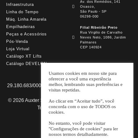
Av. dos Remédios, 141
Infraestrutura
Osasco,
Linha do Tempo
São Paulo - SP
06298-000
Máq. Linha Amarela
Empilhadeiras
Filial Ribeirão Preto
Rua Virgilio de Carvalho
Peças e Acessórios
Neves Neto, 1086, Jardim
Pós-Venda
Palmares
CEP 140924
Loja Virtual
Catálogo XT Lifts
Catálogo DEVELON
Usamos cookies em nosso site para
oferecer a você uma experiência
melhor, lembrando suas preferências e
29.180.683/0001-98 AUXTER SP MÁQUINAS E PARTS
visitas repetidas.
LTDA.
© 2026 Auxter Soluções em Máquinas e Equipamentos.
Ao clicar em “Aceitar tudo”, você
concorda com o uso de TODOS os
Todos os direitos reservados.
cookies.
Desenvolvido por
No entanto, você pode visitar
"Configurações de cookies" para ler
nossos termos detalhadamente.